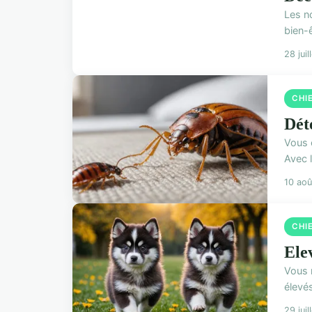
Les n
bien-ê
28 jui
CHI
Dét
Vous c
Avec l
10 ao
CHI
Ele
Vous 
élevés
29 jui