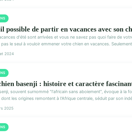
ENS
il possible de partir en vacances avec son c
acances d'été sont arrivées et vous ne savez pas quoi faire de vo
s pas le seul à vouloir emmener votre chien en vacances. Seulement,
llet 2024
ENS
hien basenji : histoire et caractère fascinan
enji, souvent surnommé "l'africain sans aboiement", évoque à la fois
 dont les origines remontent à l'Afrique centrale, séduit par son indé
rs 2025
ENS