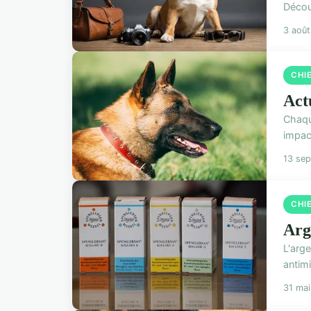
Décou
3 aoû
CHI
Actu
Chaqu
impac
13 se
CHI
Arge
L'arge
antimi
31 ma