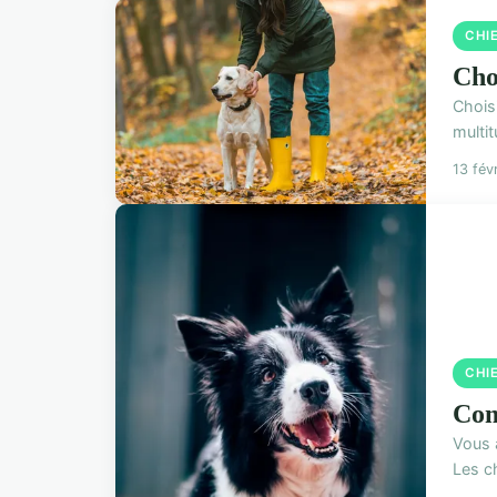
CHI
Choi
Choisi
multit
13 fév
CHI
Com
Vous 
Les ch