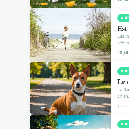
CHI
Est-
Les v
n'ête
29 jui
CHI
Le c
Le Bas
chien,
20 ma
CHI