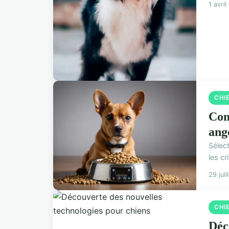
1 avri
CHI
Com
ang
Sélec
les cr
29 jui
CHI
Déc