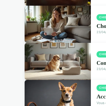
CHI
Cho
23/04
CHI
Com
23/04
CHI
Acce
Vous 