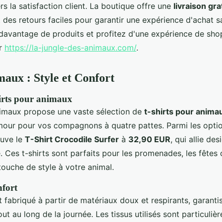
 la satisfaction client. La boutique offre une
livraison gr
 des retours faciles pour garantir une expérience d'achat s
davantage de produits et profitez d'une expérience de sho
ur
https://la-jungle-des-animaux.com/
.
maux : Style et Confort
hirts pour animaux
imaux propose une vaste sélection de
t-shirts pour anima
mour pour vos compagnons à quatre pattes. Parmi les optio
ouve le
T-Shirt Crocodile Surfer
à
32,90 EUR
, qui allie de
e. Ces t-shirts sont parfaits pour les promenades, les fête
touche de style à votre animal.
nfort
t fabriqué à partir de matériaux doux et respirants, garanti
ut au long de la journée. Les tissus utilisés sont particuli