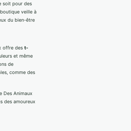
e soit pour des
a boutique veille à
eux du bien-être
x offre des
t-
ouleurs et même
ons de
iales, comme des
le Des Animaux
ins des amoureux