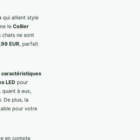
x
qui allient style
e le
Collier
s chats ne sont
,99 EUR
, parfait
s
caractéristiques
es LED
pour
, quant à eux,
. De plus, la
table pour votre
dre en compte