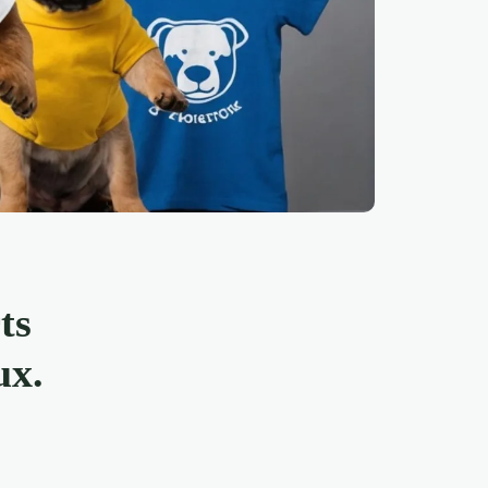
ts
ux.