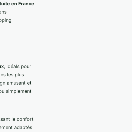
atuite en France
ans
pping
ux
, idéals pour
ns les plus
sign amusant et
s ou simplement
ssant le confort
èrement adaptés