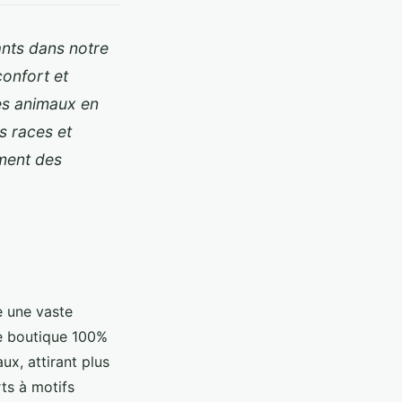
ants dans notre
confort et
des animaux en
s races et
ement des
 une vaste
e boutique 100%
ux, attirant plus
rts à motifs