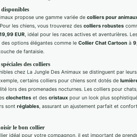
s disponibles
nimaux propose une gamme variée de
colliers pour animau
. Pour les chiens, vous trouverez des
colliers robustes
comm
19,99 EUR
, idéal pour les races actives et aventurières. Le
c des options élégantes comme le
Collier Chat Cartoon
à
9
touche de fantaisie.
spéciales des colliers
onibles chez La Jungle Des Animaux se distinguent par leur
exemple, certains colliers pour chiens sont dotés de
lumièr
ilité lors des promenades nocturnes. Les colliers pour chats
des
clochettes
et des
cristaux
pour un look plus sophistiqué
ers sont
réglables
, assurant un ajustement parfait et confor
isir le bon collier
ollier idéal pour votre compagnon, il est important de pren