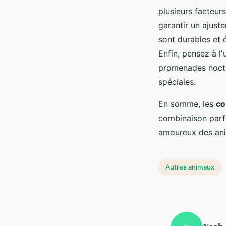
plusieurs facteur
garantir un ajust
sont durables et é
Enfin, pensez à l'
promenades noctu
spéciales.
En somme, les
co
combinaison parfa
amoureux des an
Autres animaux