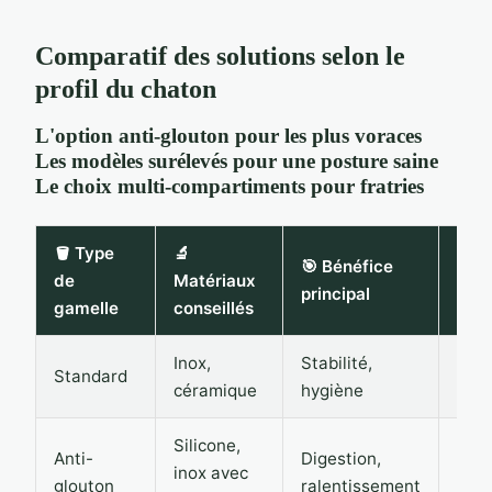
Comparatif des solutions selon le
profil du chaton
L'option anti-glouton pour les plus voraces
Les modèles surélevés pour une posture saine
Le choix multi-compartiments pour fratries
🪣 Type
🔬
💶
🎯 Bénéfice
de
Matériaux
Four
principal
gamelle
conseillés
de p
Inox,
Stabilité,
Standard
16-2
céramique
hygiène
Silicone,
Anti-
Digestion,
inox avec
20-
glouton
ralentissement