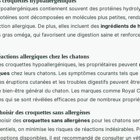
 croquettes hypoallergéniques
poallergéniques contiennent souvent des protéines hydroly
protéines sont décomposées en molécules plus petites, ren
tion allergique. De plus, elles incluent des
ingrédients de h
gras oméga, qui favorisent une digestion saine et renforc
actions allergiques chez les chatons
s croquettes hypoallergéniques, les propriétaires peuvent
ques
chez leurs chatons. Les symptômes courants tels que 
s éruptions cutanées et les troubles digestifs peuvent être
le bien-être général du chaton. Les marques comme Royal Ca
ns qui se sont révélées efficaces pour de nombreux propriét
oisir des croquettes sans allergènes
choisir des
croquettes sans allergènes
pour les chatons sen
entiels, on minimise les risques de réactions indésirables. 
s options disponibles, il est recommandé de consulter un vét