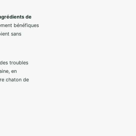
ngrédients de
rement bénéfiques
oient sans
 des troubles
aine, en
re chaton de