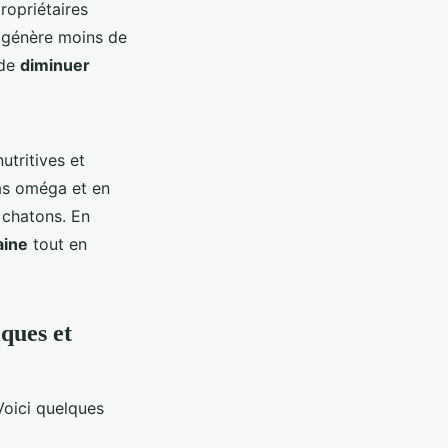
propriétaires
s génère moins de
 de
diminuer
utritives et
ras oméga et en
 chatons. En
aine
tout en
ques et
Voici quelques