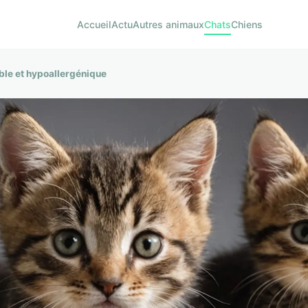
Accueil
Actu
Autres animaux
Chats
Chiens
able et hypoallergénique