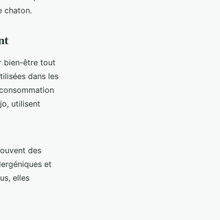
e chaton.
nt
r bien-être tout
tilisées dans les
la consommation
, utilisent
souvent des
lergéniques et
us, elles