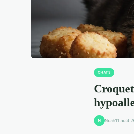
CHATS
Croquett
hypoall
N
Noah
11 août 