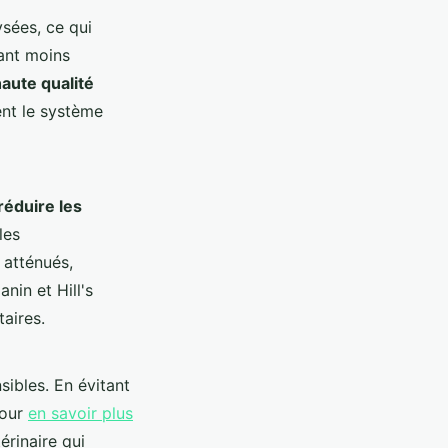
sées, ce qui
dant moins
aute qualité
ent le système
réduire les
les
 atténués,
nin et Hill's
aires.
sibles. En évitant
Pour
en savoir plus
érinaire qui